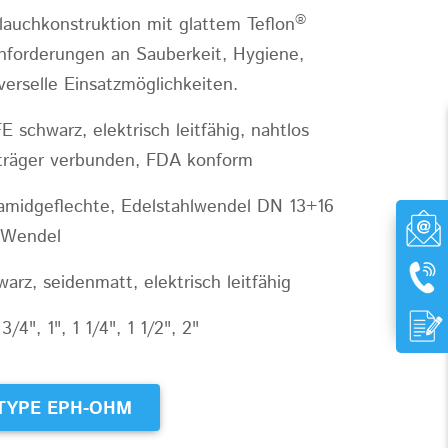
®
uchkonstruktion mit glattem Teflon
nforderungen an Sauberkeit, Hygiene,
verselle Einsatzmöglichkeiten.
 schwarz, elektrisch leitfähig, nahtlos
kträger verbunden, FDA konform
amidgeflechte, Edelstahlwendel DN 13+16
e Wendel
z, seidenmatt, elektrisch leitfähig
4", 1", 1 1/4", 1 1/2", 2"
TYPE EPH-OHM