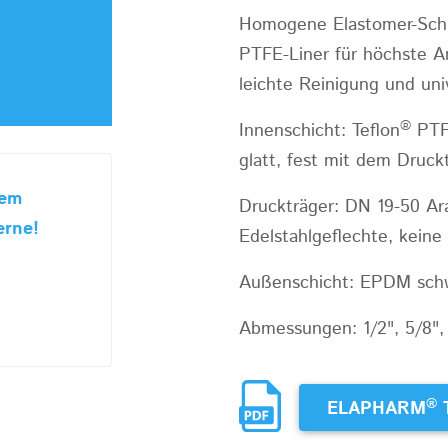
Homogene Elastomer-Schla
PTFE-Liner für höchste A
leichte Reinigung und uni
®
Innenschicht: Teflon
PTFE
glatt, fest mit dem Druc
sem
Druckträger: DN 19-50 Ar
erne!
Edelstahlgeflechte, kein
Außenschicht: EPDM schwar
Abmessungen: 1/2", 5/8", 3/
®
ELAPHARM