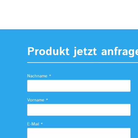
Produkt jetzt anfrag
Nachname
*
Vorname
*
E-Mail
*