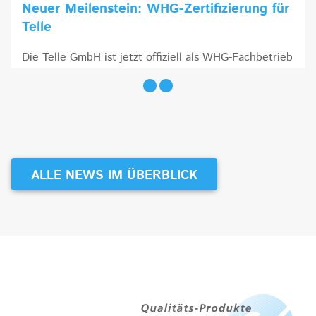
Neuer Meilenstein: WHG-Zertifizierung für
Telle
Die Telle GmbH ist jetzt offiziell als WHG-Fachbetrieb
zertifiziert – ein weiterer Schritt für geprüfte
First slide details.
Second slide details.
Current Slide
Qualität, Sicherheit und Umweltschutz.
MEHR
ALLE NEWS IM ÜBERBLICK