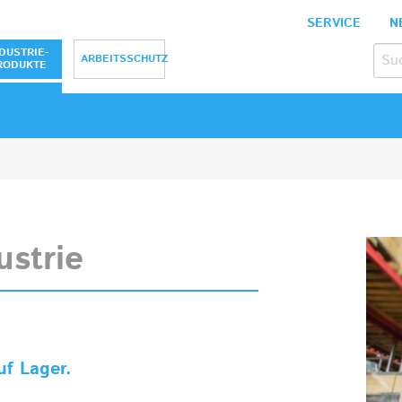
SERVICE
N
bH
DUSTRIE-
ARBEITSSCHUTZ
RODUKTE
ustrie
uf Lager.