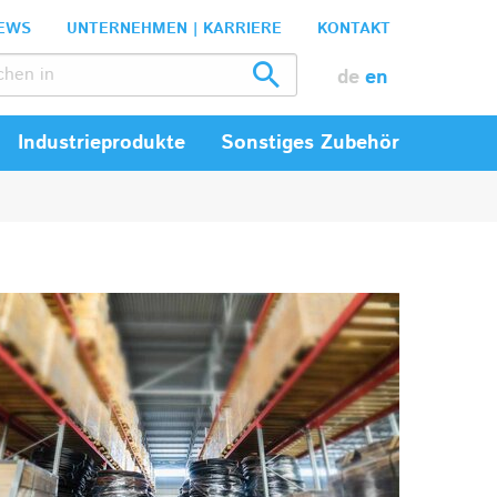
EWS
UNTERNEHMEN | KARRIERE
KONTAKT
de
en
Industrieprodukte
Sonstiges Zubehör