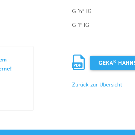
G ¾“ IG
G 1“ IG
sem
®
GEKA
HAHN
erne!
Zurück zur Übersicht