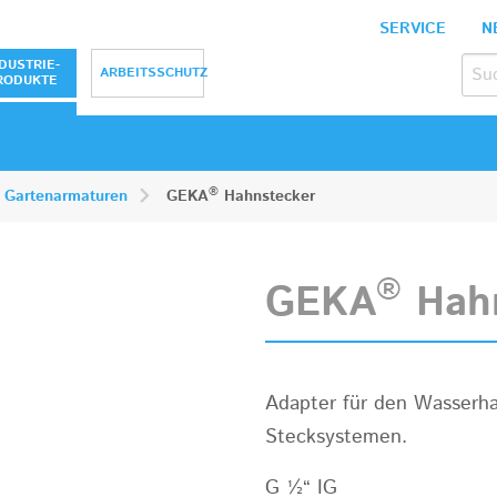
SERVICE
N
bH
DUSTRIE-
ARBEITSSCHUTZ
RODUKTE
®
Gartenarmaturen
GEKA
Hahnstecker
®
GEKA
Hahn
Adapter für den Wasserha
Stecksystemen.
G ½“ IG