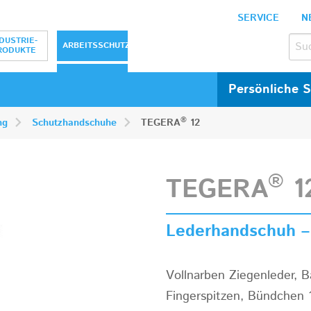
SERVICE
N
bH
DUSTRIE-
ARBEITSSCHUTZ
RODUKTE
Persönliche 
®
ng
Schutzhandschuhe
TEGERA
12
®
TEGERA
1
Lederhandschuh – K
Vollnarben Ziegenleder, 
Fingerspitzen, Bündchen 