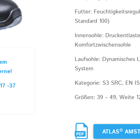
Futter: Feuchtigkeitsregu
Standard 100)
Innensohle: Druckentlast
Komfortzwischensohle
Laufsohle: Dynamisches 
sem
System
erne!
Kategorie: S3 SRC, EN I
17 -37
Größen: 39 – 49, Weite 1
®
ATLAS
AMST