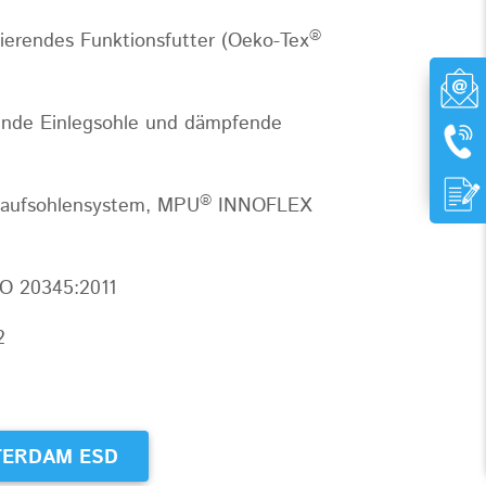
®
lierendes Funktionsfutter (Oeko-Tex
ende Einlegsohle und dämpfende
®
Laufsohlensystem, MPU
INNOFLEX
SO 20345:2011
2
ERDAM ESD