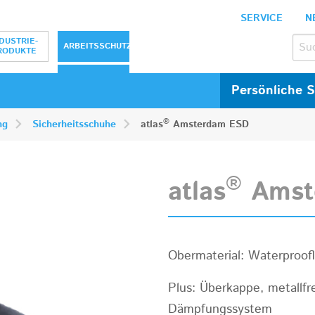
SERVICE
N
bH
DUSTRIE-
ARBEITSSCHUTZ
RODUKTE
Persönliche 
®
ng
Sicherheitsschuhe
atlas
Amsterdam ESD
®
atlas
Amst
Obermaterial: Waterproofl
Plus: Überkappe, metallfr
Dämpfungssystem