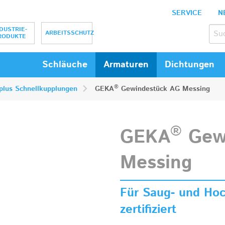
SERVICE
N
bH
DUSTRIE-
ARBEITSSCHUTZ
RODUKTE
Schläuche
Armaturen
Dichtungen
®
lus Schnellkupplungen
GEKA
Gewindestück AG Messing
®
GEKA
Gew
Messing
Für Saug- und Hoc
zertifiziert