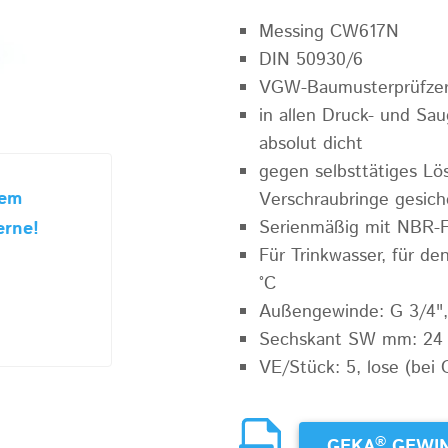
Messing CW617N
DIN 50930/6
VGW-Baumusterprüfzert
in allen Druck- und Sa
absolut dicht
gegen selbsttätiges L
sem
Verschraubringe gesich
Serienmäßig mit NBR-F
erne!
Für Trinkwasser, für de
°C
Außengewinde: G 3/4",
Sechskant SW mm: 24
VE/Stück: 5, lose (bei 
®
GEKA
GEWIN