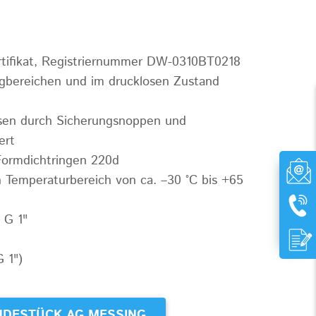
ifikat, Registriernummer DW-0310BT0218
ugbereichen und im drucklosen Zustand
ösen durch Sicherungsnoppen und
ert
ormdichtringen 220d
n Temperaturbereich von ca. –30 °C bis +65
 G 1"
G 1")
DESTÜCK AG MESSING