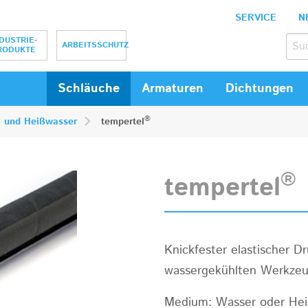
SERVICE
N
bH
DUSTRIE-
ARBEITSSCHUTZ
RODUKTE
Schläuche
Armaturen
Dichtungen
®
 und Heißwasser
tempertel
®
tempertel
Knickfester elastischer D
wassergekühlten Werkzeu
Medium: Wasser oder Hei