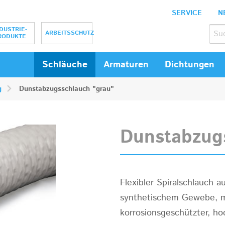
SERVICE
N
bH
DUSTRIE-
ARBEITSSCHUTZ
RODUKTE
Schläuche
Armaturen
Dichtungen
g
Dunstabzugsschlauch "grau"
Dunstabzug
Flexibler Spiralschlauch 
synthetischem Gewebe, mi
korrosionsgeschützter, ho