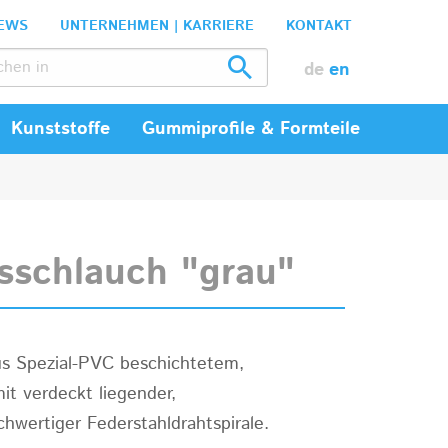
EWS
UNTERNEHMEN | KARRIERE
KONTAKT
de
en
Kunststoffe
Gummiprofile & Formteile
sschlauch "grau"
aus Spezial-PVC beschichtetem,
t verdeckt liegender,
chwertiger Federstahldrahtspirale.