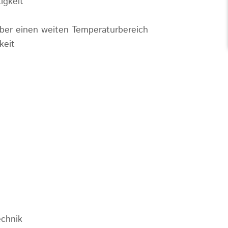
igkeit
über einen weiten Temperaturbereich
keit
echnik