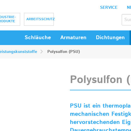
SERVICE
N
bH
DUSTRIE-
ARBEITSSCHUTZ
RODUKTE
Schläuche
Armaturen
Dichtungen
eistungskunststoffe
Polysulfon (PSU)
Polysulfon 
PSU ist ein thermopla
mechanischen Festigke
hervorstechenden Eig
Dauergebrauchstempe