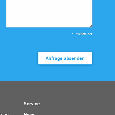
* Pflichtfelder
Anfrage absenden
Service
tung
News