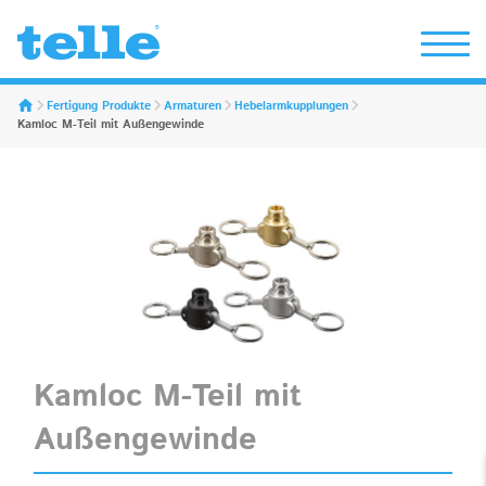
Erwin Telle GmbH
Fertigung Produkte
Armaturen
Hebelarmkupplungen
Kamloc M-Teil mit Außengewinde
Kamloc M-Teil mit
Außengewinde