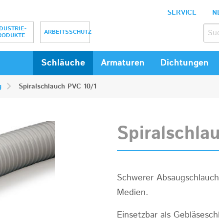
SERVICE
N
bH
DUSTRIE-
ARBEITSSCHUTZ
RODUKTE
Schläuche
Armaturen
Dichtungen
g
Spiralschlauch PVC 10/1
Spiralschla
Schwerer Absaugschlauch 
Medien.
Einsetzbar als Gebläsesch