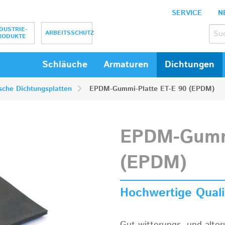
SERVICE
N
bH
DUSTRIE-
ARBEITSSCHUTZ
RODUKTE
Schläuche
Armaturen
Dichtungen
ische Dichtungsplatten
EPDM-Gummi-Platte ET-E 90 (EPDM)
EPDM-Gummi
(EPDM)
Hochwertige Qual