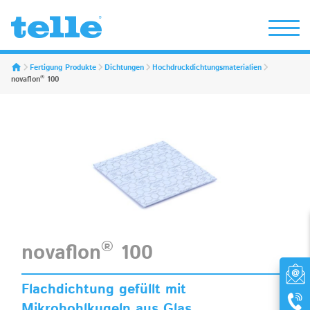
Erwin Telle GmbH
Fertigung Produkte
Dichtungen
Hochdruckdichtungsmaterialien
®
novaflon
100
®
novaflon
100
Flachdichtung gefüllt mit
Mikrohohlkugeln aus Glas