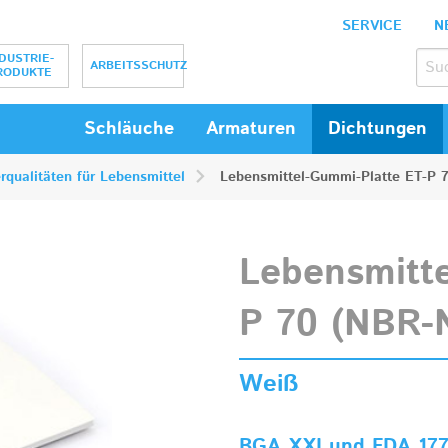
SERVICE
N
bH
DUSTRIE-
ARBEITSSCHUTZ
RODUKTE
Schläuche
Armaturen
Dichtungen
rqualitäten für Lebensmittel
Lebensmittel-Gummi-Platte ET-P 
Lebensmitte
P 70 (NBR-
Weiß
BGA XXI und FDA 17