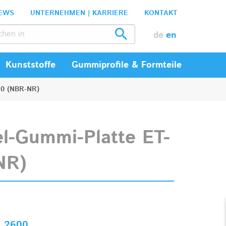
EWS
UNTERNEHMEN | KARRIERE
KONTAKT
de
en
Kunststoffe
Gummiprofile & Formteile
70 (NBR-NR)
l-Gummi-Platte ET-
NR)
7.2600